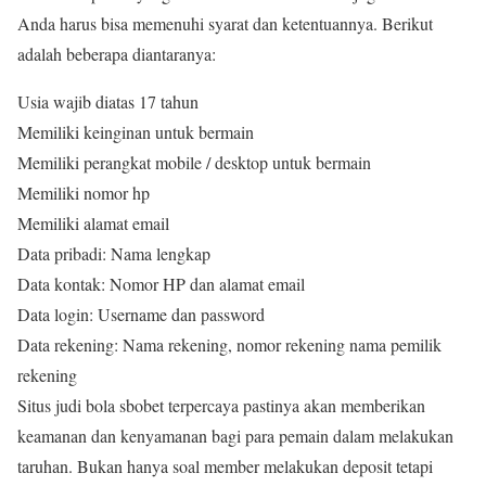
Anda harus bisa memenuhi syarat dan ketentuannya. Berikut
adalah beberapa diantaranya:
Usia wajib diatas 17 tahun
Memiliki keinginan untuk bermain
Memiliki perangkat mobile / desktop untuk bermain
Memiliki nomor hp
Memiliki alamat email
Data pribadi: Nama lengkap
Data kontak: Nomor HP dan alamat email
Data login: Username dan password
Data rekening: Nama rekening, nomor rekening nama pemilik
rekening
Situs judi bola sbobet terpercaya pastinya akan memberikan
keamanan dan kenyamanan bagi para pemain dalam melakukan
taruhan. Bukan hanya soal member melakukan deposit tetapi