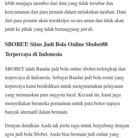
lebih menjaga member dari data yang tidak tersebar dan
kenyamanan dari para pemain dalam melakukan taruhan. Data
dari para pemain akan terenkripsi secara aman dan tidak akan
jatuh ke pihak yang tidak bertanggung jawab.
SBOBET: Situs Judi Bola Online Sbobet88
Terpercaya di Indonesia
SBOBET ialah Bandar judi bola online sbobet terlengkap dan
terpercaya di Indonesia. Sebagai Bandar judi bola resmi yang
terpercaya kami berdedikasi untuk mengutamakan pelayanan
yang memuaskan para anggota loyal. Kecuali itu, kami juga
menyediakan beraneka permainan untuk para bettor supaya
banyak alternatif dalam bermain.
Dengan demikian Anda tak perlu ragu untuk bergabung dengan
agen judi bola Sbobet. Anda bisa bermain judi online yang