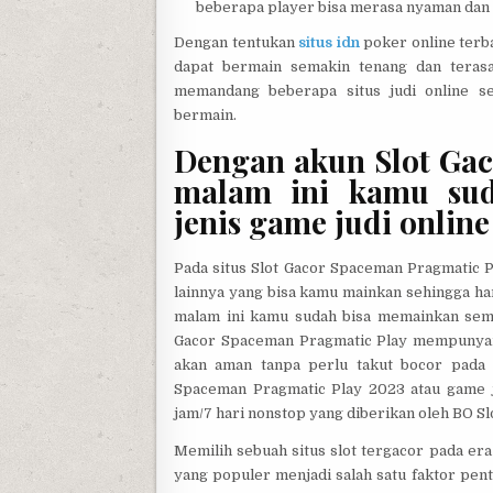
beberapa player bisa merasa nyaman dan ya
Dengan tentukan
situs idn
poker online terb
dapat bermain semakin tenang dan terasa
memandang beberapa situs judi online se
bermain.
Dengan akun Slot Ga
malam ini kamu su
jenis game judi onlin
Pada situs Slot Gacor Spaceman Pragmatic Pl
lainnya yang bisa kamu mainkan sehingga h
malam ini kamu sudah bisa memainkan semu
Gacor Spaceman Pragmatic Play mempunyai
akan aman tanpa perlu takut bocor pada p
Spaceman Pragmatic Play 2023 atau game j
jam/7 hari nonstop yang diberikan oleh BO Sl
Memilih sebuah situs slot tergacor pada er
yang populer menjadi salah satu faktor pent