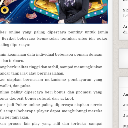
Sl
Le
Ar
ker online yang paling dipercaya penting untuk jamin
di
Berikut beberapa keunggulan tentukan situs idn poker
paling dipercaya:
amin keamanan data individual beberapa pemain dengan
dan terbaru.
ang berkualitas tinggi dan stabil, sampai memungkinkan
ancar tanpa lag atau permasalahan.
Poker siapkan bermacam mekanisme pembayaran yang
allet, dan pulsa.
online paling dipercaya beri bonus dan promosi yang
Au
nus deposit, bonus referal, dan jackpot.
er judi Poker online paling dipercaya siapkan servis
Ju
if, sampai beberapa player dapat menghubungi mereka
Ju
au pertanyakan.
an proses fair-play yang adil dan terbuka, sampai
Ma