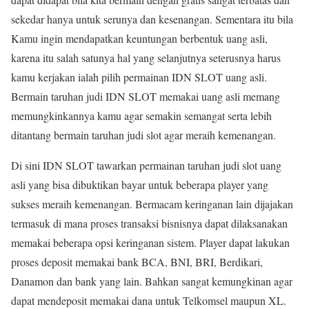
sekedar hanya untuk serunya dan kesenangan. Sementara itu bila
Kamu ingin mendapatkan keuntungan berbentuk uang asli,
karena itu salah satunya hal yang selanjutnya seterusnya harus
kamu kerjakan ialah pilih permainan IDN SLOT uang asli.
Bermain taruhan judi IDN SLOT memakai uang asli memang
memungkinkannya kamu agar semakin semangat serta lebih
ditantang bermain taruhan judi slot agar meraih kemenangan.
Di sini IDN SLOT tawarkan permainan taruhan judi slot uang
asli yang bisa dibuktikan bayar untuk beberapa player yang
sukses meraih kemenangan. Bermacam keringanan lain dijajakan
termasuk di mana proses transaksi bisnisnya dapat dilaksanakan
memakai beberapa opsi keringanan sistem. Player dapat lakukan
proses deposit memakai bank BCA, BNI, BRI, Berdikari,
Danamon dan bank yang lain. Bahkan sangat kemungkinan agar
dapat mendeposit memakai dana untuk Telkomsel maupun XL.