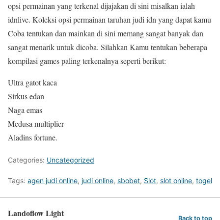
opsi permainan yang terkenal dijajakan di sini misalkan ialah
idnlive. Koleksi opsi permainan taruhan judi idn yang dapat kamu
Coba tentukan dan mainkan di sini memang sangat banyak dan
sangat menarik untuk dicoba. Silahkan Kamu tentukan beberapa
kompilasi games paling terkenalnya seperti berikut:
Ultra gatot kaca
Sirkus edan
Naga emas
Medusa multiplier
Aladins fortune.
Categories:
Uncategorized
Tags:
agen judi online
,
judi online
,
sbobet
,
Slot
,
slot online
,
togel
Landoflow Light
Back to top