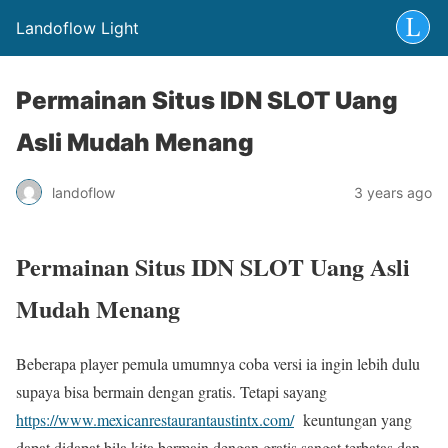
Landoflow Light
Permainan Situs IDN SLOT Uang
Asli Mudah Menang
landoflow
3 years ago
Permainan Situs IDN SLOT Uang Asli
Mudah Menang
Beberapa player pemula umumnya coba versi ia ingin lebih dulu
supaya bisa bermain dengan gratis. Tetapi sayang
https://www.mexicanrestaurantaustintx.com/
keuntungan yang
dapat didapat bila kita bermain dengan gratis sangat terbatas dan