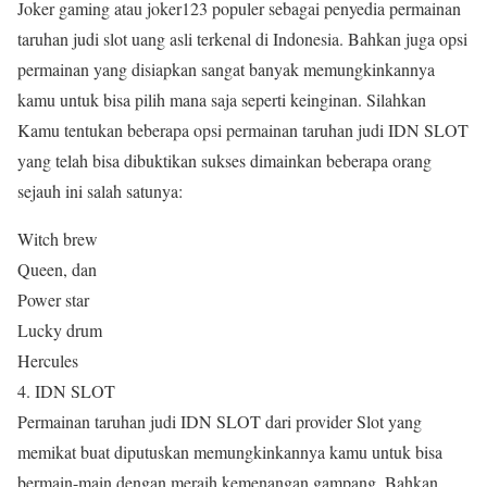
Joker gaming atau joker123 populer sebagai penyedia permainan
taruhan judi slot uang asli terkenal di Indonesia. Bahkan juga opsi
permainan yang disiapkan sangat banyak memungkinkannya
kamu untuk bisa pilih mana saja seperti keinginan. Silahkan
Kamu tentukan beberapa opsi permainan taruhan judi IDN SLOT
yang telah bisa dibuktikan sukses dimainkan beberapa orang
sejauh ini salah satunya:
Witch brew
Queen, dan
Power star
Lucky drum
Hercules
4. IDN SLOT
Permainan taruhan judi IDN SLOT dari provider Slot yang
memikat buat diputuskan memungkinkannya kamu untuk bisa
bermain-main dengan meraih kemenangan gampang. Bahkan