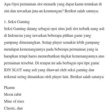
Apa Opsi permainan slot menarik yang dapat kamu tentukan di
sini dan tawarkan juta-an keuntungan? Berikut salah satunya:
1. Seksi Gaming
Seksi Gaming datang sebagai opsi situs judi slot terbaik uang asli
di Indonesia yang tawarkan beberapa pilihan game yang
gampang dimenangkan. Setiap player semakin lebih gampang
mendapat kemenangannya pada beberapa permainan yang ia
harapkan tetapi harus memerhatikan tingkat kemenangannya atas
permainan tersebut. Di tempat ini ada berbagai opsi tipe game
IDN SLOT uang asli yang ditawari oleh seksi gaming dan
terkenal sering dimainkan oleh player lain. Berikut salah satunya:
Pkamu
Moon rabit
Mine of rises
Classic, dan