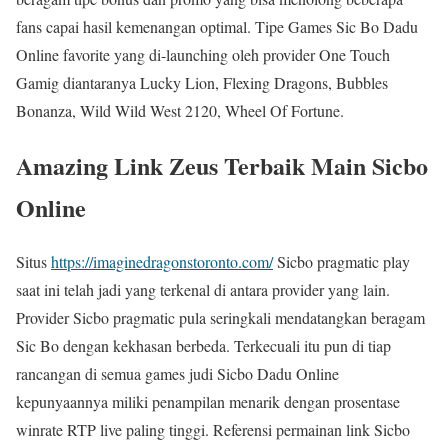
fans capai hasil kemenangan optimal. Tipe Games Sic Bo Dadu
Online favorite yang di-launching oleh provider One Touch
Gamig diantaranya Lucky Lion, Flexing Dragons, Bubbles
Bonanza, Wild Wild West 2120, Wheel Of Fortune.
Amazing Link Zeus Terbaik Main Sicbo
Online
Situs
https://imaginedragonstoronto.com/
Sicbo pragmatic play
saat ini telah jadi yang terkenal di antara provider yang lain.
Provider Sicbo pragmatic pula seringkali mendatangkan beragam
Sic Bo dengan kekhasan berbeda. Terkecuali itu pun di tiap
rancangan di semua games judi Sicbo Dadu Online
kepunyaannya miliki penampilan menarik dengan prosentase
winrate RTP live paling tinggi. Referensi permainan link Sicbo