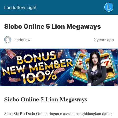
Landoflow Light
Sicbo Online 5 Lion Megaways
landoflow
2 years ago
Sicbo Online 5 Lion Megaways
Situs Sic Bo Dadu Online ringan maxwin menghidangkan daftar