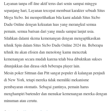
Layanan tanpa off-line aktif terus dari senin sampai minggu
sepanjang hari, Layanan tercepat membuat karakter sebuah Situs
Mega Sicbo. Ini memperlihatkan bila kami adalah Situs Sicbo
Dadu Online dengan kekuatan luas yang merangkul semua
pemain, semua barisan dari yang muda sampai lanjut usia.
Silahkan dalami skema kemenangan dengan mengaplikasikan
tehnik Spin dalam Situs Sicbo Dadu Online 2024 itu. Beberapa
tehnik itu akan efisien dan menolong kamu mencetak
kemenangan secara mudah karena telah bisa dibuktikan sukses
ditunjukkan dan dirasa oleh beberapa player lain.
Mesin poker Sittman dan Pitt sangat populer di kalangan penjudi
di New York, tetapi mereka tidak memiliki mekanisme
pembayaran otomatis. Sebagai gantinya, pemain harus
menghampiri bartender dan menukar kemenangan mereka dengan
minuman atau cerutu.