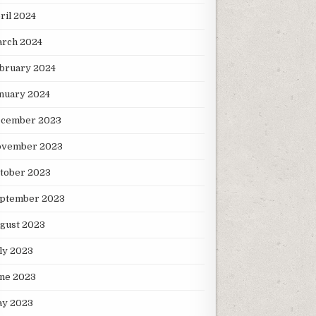
ril 2024
rch 2024
bruary 2024
nuary 2024
cember 2023
vember 2023
tober 2023
ptember 2023
gust 2023
ly 2023
ne 2023
y 2023