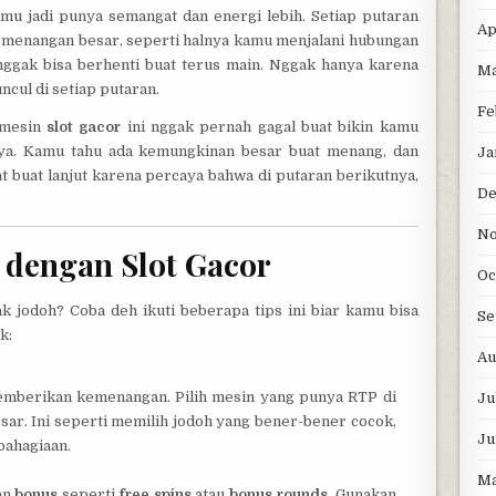
amu jadi punya semangat dan energi lebih. Setiap putaran
Ap
kemenangan besar, seperti halnya kamu menjalani hubungan
nggak bisa berhenti buat terus main. Nggak hanya karena
Ma
ncul di setiap putaran.
Fe
 mesin
slot gacor
ini nggak pernah gagal buat bikin kamu
nya. Kamu tahu ada kemungkinan besar buat menang, dan
Ja
 buat lanjut karena percaya bahwa di putaran berikutnya,
De
No
 dengan Slot Gacor
Oc
 jodoh? Coba deh ikuti beberapa tips ini biar kamu bisa
Se
k:
Au
memberikan kemenangan. Pilih mesin yang punya RTP di
Ju
ar. Ini seperti memilih jodoh yang bener-bener cocok,
Ju
bahagiaan.
Ma
an
bonus
seperti
free spins
atau
bonus rounds
. Gunakan