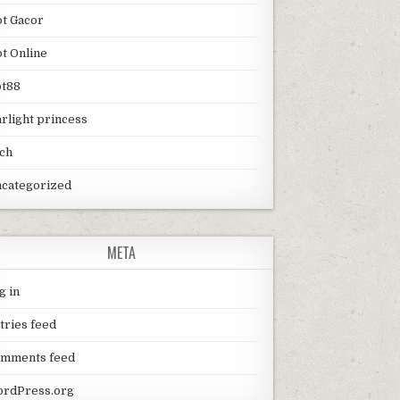
ot Gacor
ot Online
ot88
arlight princess
ch
categorized
META
g in
tries feed
mments feed
rdPress.org