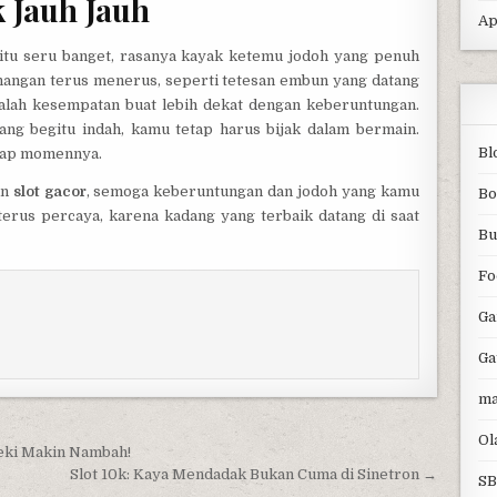
 Jauh Jauh
Ap
itu seru banget, rasanya kayak ketemu jodoh yang penuh
nangan terus menerus, seperti tetesan embun yang datang
adalah kesempatan buat lebih dekat dengan keberuntungan.
ang begitu indah, kamu tetap harus bijak dalam bermain.
Bl
tiap momennya.
in
slot gacor
, semoga keberuntungan dan jodoh yang kamu
Bo
terus percaya, karena kadang yang terbaik datang di saat
Bu
Fo
Ga
Ga
ma
Ol
jeki Makin Nambah!
Slot 10k: Kaya Mendadak Bukan Cuma di Sinetron →
S