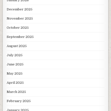
January 2026
December 2025
November 2025
October 2025
September 2025
August 2025
July 2025
June 2025
May 2025
April 2025
March 2025
February 2025
January 2025