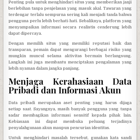
Penting pula untuk menghindari situs yang memberikan janji
berlebihan tanpa penjelasan yang masuk akal. Tawaran yang
terdengar terlalu sempurna sering kali menjadi tanda bahwa
pengguna perlu lebih berhati-hati. Sebaliknya, platform yang
menyampaikan informasi secara realistis cenderung lebih
dapat dipercaya.
Dengan memilih situs yang memiliki reputasi baik dan
transparan, pemain dapat mengurangi berbagai risiko yang
mungkin muncul selama aktivitas bermain berlangsung.
Langkah ini juga membantu menciptakan pengalaman yang
lebih nyaman dalam jangka panjang.
Menjaga Kerahasiaan Data
Pribadi dan Informasi Akun
Data pribadi merupakan aset penting yang harus dijaga
setiap saat. Sayangnya, masih banyak pengguna yang tanpa
sadar membagikan informasi sensitif kepada pihak lain.
Kebiasaan ini dapat membuka peluang terjadinya
penyalahgunaan akun maupun pencurian identitas.
Untuk menghindari masalah tersebut, gunakan kata sandi