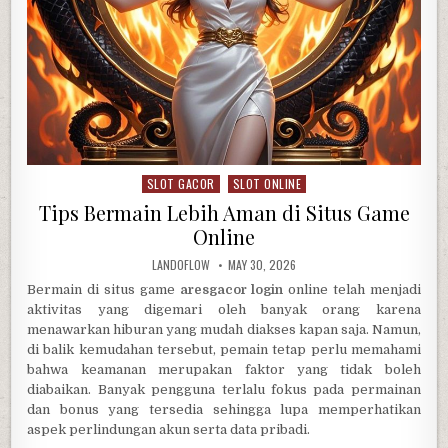
SLOT GACOR
SLOT ONLINE
Posted in
Tips Bermain Lebih Aman di Situs Game
Online
AUTHOR:
PUBLISHED DATE:
LANDOFLOW
MAY 30, 2026
Bermain di situs game
aresgacor login
online telah menjadi
aktivitas yang digemari oleh banyak orang karena
menawarkan hiburan yang mudah diakses kapan saja. Namun,
di balik kemudahan tersebut, pemain tetap perlu memahami
bahwa keamanan merupakan faktor yang tidak boleh
diabaikan. Banyak pengguna terlalu fokus pada permainan
dan bonus yang tersedia sehingga lupa memperhatikan
aspek perlindungan akun serta data pribadi.