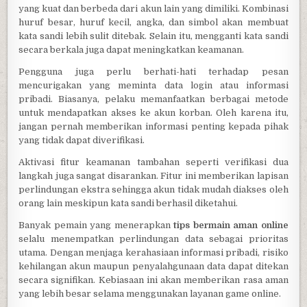
yang kuat dan berbeda dari akun lain yang dimiliki. Kombinasi
huruf besar, huruf kecil, angka, dan simbol akan membuat
kata sandi lebih sulit ditebak. Selain itu, mengganti kata sandi
secara berkala juga dapat meningkatkan keamanan.
Pengguna juga perlu berhati-hati terhadap pesan
mencurigakan yang meminta data login atau informasi
pribadi. Biasanya, pelaku memanfaatkan berbagai metode
untuk mendapatkan akses ke akun korban. Oleh karena itu,
jangan pernah memberikan informasi penting kepada pihak
yang tidak dapat diverifikasi.
Aktivasi fitur keamanan tambahan seperti verifikasi dua
langkah juga sangat disarankan. Fitur ini memberikan lapisan
perlindungan ekstra sehingga akun tidak mudah diakses oleh
orang lain meskipun kata sandi berhasil diketahui.
Banyak pemain yang menerapkan
tips bermain aman online
selalu menempatkan perlindungan data sebagai prioritas
utama. Dengan menjaga kerahasiaan informasi pribadi, risiko
kehilangan akun maupun penyalahgunaan data dapat ditekan
secara signifikan. Kebiasaan ini akan memberikan rasa aman
yang lebih besar selama menggunakan layanan game online.