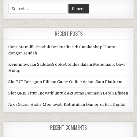
Search for:
RECENT POSTS
Cara Memilih Produk Berkualitas di SmokeshopClinton
dengan Mudah
Keistimewaan SaddleBrookeCondos dalam Menunjang Gaya
Hidup
Slot777 Beragam Pilihan Game Online dalam Satu Platform
Slot QRIS Fitur Inovatif untuk Aktivitas Bermain Lebih Efisien
AresGacor Hadir Menjawab Kebutuhan Gamer di Era Digital
RECENT COMMENTS