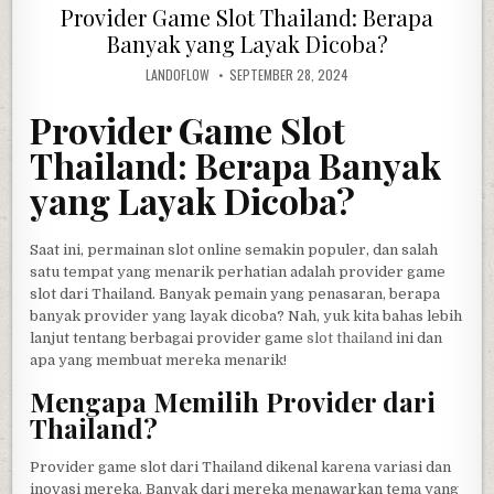
Provider Game Slot Thailand: Berapa
Banyak yang Layak Dicoba?
AUTHOR:
PUBLISHED DATE:
LANDOFLOW
SEPTEMBER 28, 2024
Provider Game Slot
Thailand: Berapa Banyak
yang Layak Dicoba?
Saat ini, permainan slot online semakin populer, dan salah
satu tempat yang menarik perhatian adalah provider game
slot dari Thailand. Banyak pemain yang penasaran, berapa
banyak provider yang layak dicoba? Nah, yuk kita bahas lebih
lanjut tentang berbagai provider game
slot thailand
ini dan
apa yang membuat mereka menarik!
Mengapa Memilih Provider dari
Thailand?
Provider game slot dari Thailand dikenal karena variasi dan
inovasi mereka. Banyak dari mereka menawarkan tema yang