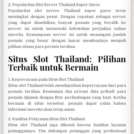
2. Popularitas Slot Server Thailand Super Gacor
Popularitas slot server Thailand super gacor terus
meningkat dengan pesat. Dengan reputasi sebagai server
yang dapat diandalkan, banyak pemain yang beralih ke
server ini untuk memenuhi kebutuhan perjudian online
mereka. Kemampuan server ini untuk menangani jumlah
pemain yang besar dengan lancar membuatnya menjadi
pilihan utama para pecinta taruhan.
Situs Slot Thailand: Pilihan
Terbaik untuk Bermain
1. Kepercayaan pada Situs Slot Thailand
Situs slot Thailand telah mendapatkan kepercayaan dari para
pemain taruhan. Keamanan dan privasi data pribadi para
pemain dijamin dengan fitur perlindungan yang kuat. Ketika
bermain di situs tersebut, pemain dapat yakin bahwa
informasi mereka akan tetap aman.
2. Kualitas Pelayanan Situs Slot Thailand
Situs slot Thailand juga dikenal karena kualitas layanan
pelanggannya. Tim dukungan pelanggan yang profesional