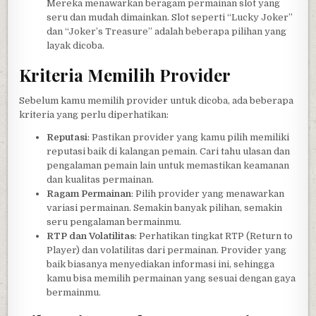
Mereka menawarkan beragam permainan slot yang
seru dan mudah dimainkan. Slot seperti “Lucky Joker”
dan “Joker’s Treasure” adalah beberapa pilihan yang
layak dicoba.
Kriteria Memilih Provider
Sebelum kamu memilih provider untuk dicoba, ada beberapa
kriteria yang perlu diperhatikan:
Reputasi
: Pastikan provider yang kamu pilih memiliki
reputasi baik di kalangan pemain. Cari tahu ulasan dan
pengalaman pemain lain untuk memastikan keamanan
dan kualitas permainan.
Ragam Permainan
: Pilih provider yang menawarkan
variasi permainan. Semakin banyak pilihan, semakin
seru pengalaman bermainmu.
RTP dan Volatilitas
: Perhatikan tingkat RTP (Return to
Player) dan volatilitas dari permainan. Provider yang
baik biasanya menyediakan informasi ini, sehingga
kamu bisa memilih permainan yang sesuai dengan gaya
bermainmu.