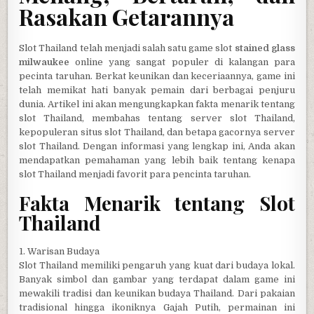
Rasakan Getarannya
Slot Thailand telah menjadi salah satu game slot
stained glass
milwaukee
online yang sangat populer di kalangan para
pecinta taruhan. Berkat keunikan dan keceriaannya, game ini
telah memikat hati banyak pemain dari berbagai penjuru
dunia. Artikel ini akan mengungkapkan fakta menarik tentang
slot Thailand, membahas tentang server slot Thailand,
kepopuleran situs slot Thailand, dan betapa gacornya server
slot Thailand. Dengan informasi yang lengkap ini, Anda akan
mendapatkan pemahaman yang lebih baik tentang kenapa
slot Thailand menjadi favorit para pencinta taruhan.
Fakta Menarik tentang Slot
Thailand
1. Warisan Budaya
Slot Thailand memiliki pengaruh yang kuat dari budaya lokal.
Banyak simbol dan gambar yang terdapat dalam game ini
mewakili tradisi dan keunikan budaya Thailand. Dari pakaian
tradisional hingga ikoniknya Gajah Putih, permainan ini