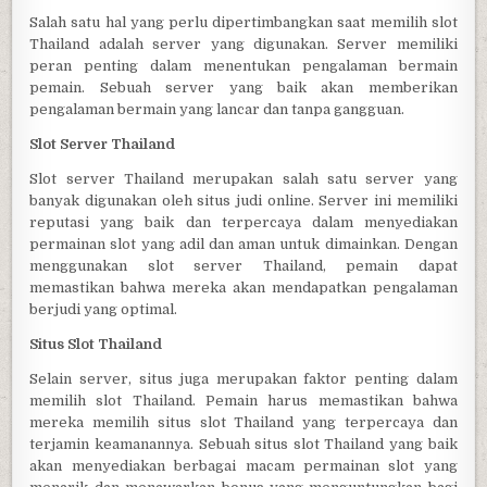
Salah satu hal yang perlu dipertimbangkan saat memilih slot
Thailand adalah server yang digunakan. Server memiliki
peran penting dalam menentukan pengalaman bermain
pemain. Sebuah server yang baik akan memberikan
pengalaman bermain yang lancar dan tanpa gangguan.
Slot Server Thailand
Slot server Thailand merupakan salah satu server yang
banyak digunakan oleh situs judi online. Server ini memiliki
reputasi yang baik dan terpercaya dalam menyediakan
permainan slot yang adil dan aman untuk dimainkan. Dengan
menggunakan slot server Thailand, pemain dapat
memastikan bahwa mereka akan mendapatkan pengalaman
berjudi yang optimal.
Situs Slot Thailand
Selain server, situs juga merupakan faktor penting dalam
memilih slot Thailand. Pemain harus memastikan bahwa
mereka memilih situs slot Thailand yang terpercaya dan
terjamin keamanannya. Sebuah situs slot Thailand yang baik
akan menyediakan berbagai macam permainan slot yang