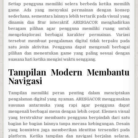
Setiap pengguna memiliki selera berbeda ketika memilih
game. Ada yang menyukai permainan dengan konsep
sederhana, sementara lainnya lebih tertarik pada visual yang
dinamis dan fitur interaktif. ARESGACOR menghadirkan
beragam pilihan agar pengguna memiliki ruang untuk
mengeksplorasi berbagai karakter permainan. Variasi
tersebut membuat pengalaman digital tidak terpaku pada
satu jenis aktivitas. Pengguna dapat mengenali berbagai
pilihan dan menentukan game yang paling sesuai dengan
suasana hati ketika mengisi waktu senggang.
Tampilan Modern Membantu
Navigasi
Tampilan memiliki peran penting dalam menciptakan
pengalaman digital yang nyaman. ARESGACOR menggunakan
susunan antarmuka yang rapi agar pengguna dapat
mengenali berbagai menu dengan lebih cepat. Elemen visual
yang terstruktur membantu pengguna berpindah dari satu
bagian ke bagian lainnya tanpa merasa kebingungan. Desain
yang konsisten juga memberikan identitas tersendiri pada
platform. Ketika tampilan dan navigasi berjalan selaras,