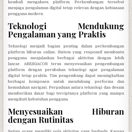
kembali mengakses platform. Perkembangan tersebut
menjaga pengalaman digital tetap relevan dengan kebiasaan
pengguna modern.
Teknologi Mendukung
Pengalaman yang Praktis
Teknologi menjadi bagian penting dalam perkembangan
platform hiburan online. Sistem yang responsif membantu
pengguna menjalankan berbagai aktivitas dengan lebih
lancar. ARESGACOR terus menyesuaikan pengembangan
platform dengan perubahan teknologi agar pengalaman
digital tetap praktis. Tim pengembang dapat meningkatkan
berbagai komponen untuk mendukung performa dan
kemudahan navigasi. Perpaduan antara teknologi dan desain
memberikan dasar bagi terciptanya platform yang mampu
mengikuti kebutuhan pengguna.
Menyesuaikan Hiburan
dengan Rutinitas
Setiap orang memiliki pola aktivitas yang berbeda. Karena