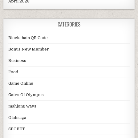
April 2023
CATEGORIES
Blockchain QR Code
Bonus New Member
Business
Food
Game Online
Gates Of Olympus
mahjong ways
Olahraga
SBOBET