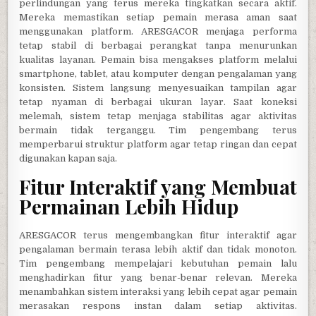
perlindungan yang terus mereka tingkatkan secara aktif.
Mereka memastikan setiap pemain merasa aman saat
menggunakan platform. ARESGACOR menjaga performa
tetap stabil di berbagai perangkat tanpa menurunkan
kualitas layanan. Pemain bisa mengakses platform melalui
smartphone, tablet, atau komputer dengan pengalaman yang
konsisten. Sistem langsung menyesuaikan tampilan agar
tetap nyaman di berbagai ukuran layar. Saat koneksi
melemah, sistem tetap menjaga stabilitas agar aktivitas
bermain tidak terganggu. Tim pengembang terus
memperbarui struktur platform agar tetap ringan dan cepat
digunakan kapan saja.
Fitur Interaktif yang Membuat
Permainan Lebih Hidup
ARESGACOR terus mengembangkan fitur interaktif agar
pengalaman bermain terasa lebih aktif dan tidak monoton.
Tim pengembang mempelajari kebutuhan pemain lalu
menghadirkan fitur yang benar-benar relevan. Mereka
menambahkan sistem interaksi yang lebih cepat agar pemain
merasakan respons instan dalam setiap aktivitas.