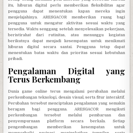
itu, hiburan digital perlu memberikan fleksibilitas agar
pengguna dapat menentukan kapan mereka ingin
menjelajahinya. ARESGACOR memberikan ruang bagi
pengguna untuk mengatur aktivitas sesuai waktu yang
tersedia. Waktu senggang setelah menyelesaikan pekerjaan,
beristirahat dari rutinitas, atau menunggu kegiatan
berikutnya dapat menjadi kesempatan untuk menikmati
hiburan digital secara santai. Pengguna tetap dapat
menentukan batas waktu dan prioritas sesuai kebutuhan
pribadi.
Pengalaman Digital yang
Terus Berkembang
Dunia game online terus mengalami perubahan melalui
perkembangan teknologi, desain visual, serta fitur interaktif.
Perubahan tersebut menciptakan pengalaman yang semakin
beragam bagi pengguna. ARESGACOR mengikuti
perkembangan tersebut melalui pembaruan dan
penyempurnaan platform secara berkala. Setiap
pengembangan memberikan kesempatan untuk
memperbaiki navigasi, meningkatkan tampilan, serta