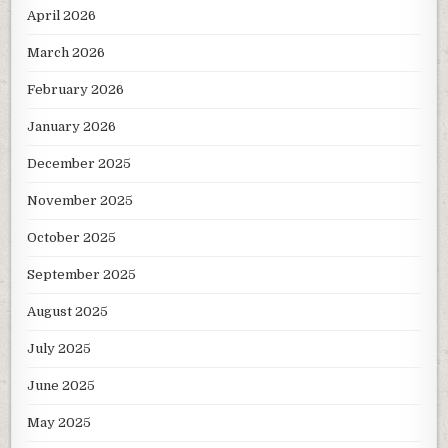
April 2026
March 2026
February 2026
January 2026
December 2025
November 2025
October 2025
September 2025
August 2025
July 2025
June 2025
May 2025