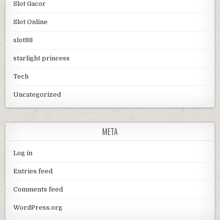
Slot Gacor
Slot Online
slot88
starlight princess
Tech
Uncategorized
META
Log in
Entries feed
Comments feed
WordPress.org