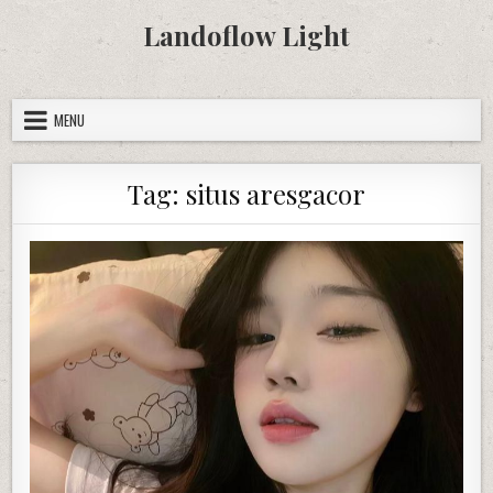
Skip to content
Landoflow Light
MENU
Tag:
situs aresgacor