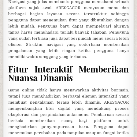
Navigasi yang jelas membantu pengguna memahami sebuah
platform sejak awal. ARESGACOR menyusun menu dan
berbagai bagian layanan secara terstruktur sehingga
pengguna dapat menemukan fitur yang dibutuhkan dengan
lebih mudah. Pengguna baru dapat mempelajari alurnya
tanpa harus menghadapi terlalu banyak tahapan. Pengguna
yang sudah terbiasa juga dapat berpindah menu secara lebih
efisien. Struktur navigasi yang sederhana memberikan
pengalaman yang lebih ringan ketika pengguna hanya
memiliki waktu senggang yang terbatas.
Fitur Interaktif Memberikan
Nuansa Dinamis
Game online tidak hanya menawarkan aktivitas bermain,
tetapi juga menghadirkan berbagai elemen interaktif yang
membuat pengalaman terasa lebih dinamis. ARESGACOR
mengembangkan fitur digital yang mendukung proses
eksplorasi dan perpindahan antarmenu. Pembaruan secara
berkala memberikan ruang bagi platform untuk
menghadirkan penyempurnaan baru. Pengguna dapat
menemukan perubahan pada tampilan maupun fungsi ketika