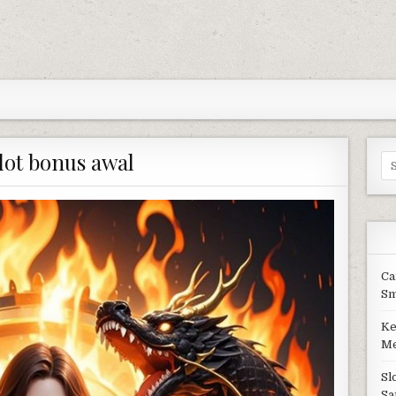
lot bonus awal
Se
Ca
Sm
Ke
Me
Sl
Sa