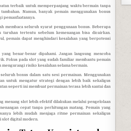
patan terbaik untuk memperpanjang waktu bermain tanpa
l tambahan. Namun, banyak pemain menggunakan bonus
gi pemanfaatannya.
lah membaca seluruh syarat penggunaan bonus. Beberapa
s taruhan tertentu sebelum kemenangan bisa dicairkan.
al, pemain dapat menghindari kesalahan yang berpotensi
n yang benar-benar dipahami. Jangan langsung mencoba
ik. Fokus pada slot yang sudah familiar membantu pemain
n mengurangi risiko kesalahan selama bermain.
 seluruh bonus dalam satu sesi permainan. Menggunakan
n untuk mengatur strategi dengan lebih baik sekaligus
atan seperti ini membuat permainan terasa lebih santai dan
 menang slot lebih efektif dilakukan melalui pengelolaan
emenangan cepat tanpa perhitungan matang. Pemain yang
anya lebih mudah menjaga ritme permainan sekaligus
lot digital modern.