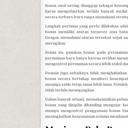
Bonus awal sering dianggap sebagai kesem
harus mengeluarkan terlalu banyak moda
secara terburu-buru tanpa memahami strate
Langkah pertama yang perlu dilakukan ada
bonus memiliki aturan turnover atau bata
Dengan memahami aturan tersebut sejak aw
merugikan.
Selain itu, gunakan bonus pada permaina
permainan baru hanya karena terlihat menar
mengontrol permainan secara lebih stabil da
Pemain juga sebaiknya tidak menghabiskan
bonus secara bertahap memberi kesempata
menjaga saldo tetap aman lebih lama. Pendek
tidak terlalu menegangkan.
Dalam banyak situasi, memaksimalkan peluang
bonus yang disiplin dibanding mengejar k
mampu mengontrol penggunaan bonus bias
meningkatkan kenyamanan selama menikmati s