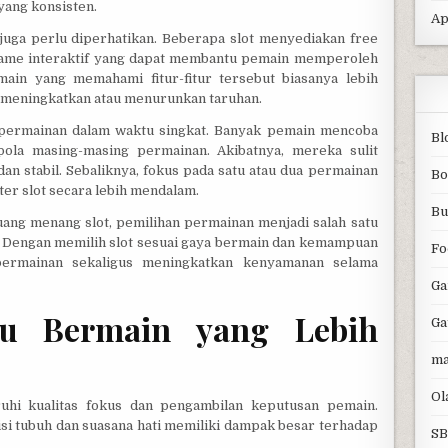
yang konsisten.
Ap
 juga perlu diperhatikan. Beberapa slot menyediakan free
game interaktif yang dapat membantu pemain memperoleh
ain yang memahami fitur-fitur tersebut biasanya lebih
 meningkatkan atau menurunkan taruhan.
h permainan dalam waktu singkat. Banyak pemain mencoba
Bl
pola masing-masing permainan. Akibatnya, mereka sulit
 stabil. Sebaliknya, fokus pada satu atau dua permainan
Bo
r slot secara lebih mendalam.
Bu
ang menang slot, pemilihan permainan menjadi salah satu
n. Dengan memilih slot sesuai gaya bermain dan kemampuan
Fo
 permainan sekaligus meningkatkan kenyamanan selama
Ga
u Bermain yang Lebih
Ga
ma
Ol
hi kualitas fokus dan pengambilan keputusan pemain.
i tubuh dan suasana hati memiliki dampak besar terhadap
S