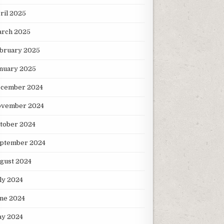
ril 2025
rch 2025
bruary 2025
nuary 2025
cember 2024
vember 2024
tober 2024
ptember 2024
gust 2024
ly 2024
ne 2024
y 2024