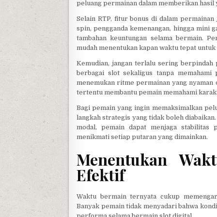
peluang permainan dalam memberikan hasil 
Selain RTP, fitur bonus di dalam permainan
spin, pengganda kemenangan, hingga mini 
tambahan keuntungan selama bermain. Pem
mudah menentukan kapan waktu tepat untuk
Kemudian, jangan terlalu sering berpinda
berbagai slot sekaligus tanpa memahami 
menemukan ritme permainan yang nyaman dan
tertentu membantu pemain memahami karakte
Bagi pemain yang ingin memaksimalkan pelu
langkah strategis yang tidak boleh diabaika
modal, pemain dapat menjaga stabilitas
menikmati setiap putaran yang dimainkan.
Menentukan Wakt
Efektif
Waktu bermain ternyata cukup memengaru
Banyak pemain tidak menyadari bahwa kondis
performa selama bermain slot digital.