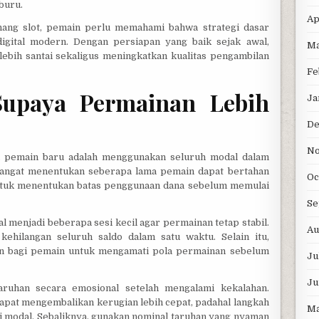
buru.
Ap
ng slot, pemain perlu memahami bahwa strategi dasar
igital modern. Dengan persiapan yang baik sejak awal,
Ma
ebih santai sekaligus meningkatkan kualitas pengambilan
Fe
upaya Permainan Lebih
Ja
De
No
an pemain baru adalah menggunakan seluruh modal dalam
 sangat menentukan seberapa lama pemain dapat bertahan
Oc
untuk menentukan batas penggunaan dana sebelum memulai
Se
 menjadi beberapa sesi kecil agar permainan tetap stabil.
Au
kehilangan seluruh saldo dalam satu waktu. Selain itu,
 bagi pemain untuk mengamati pola permainan sebelum
Ju
Ju
aruhan secara emosional setelah mengalami kekalahan.
pat mengembalikan kerugian lebih cepat, padahal langkah
Ma
 modal. Sebaliknya, gunakan nominal taruhan yang nyaman