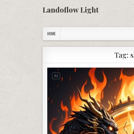
Skip to content
Landoflow Light
HOME
Tag:
s