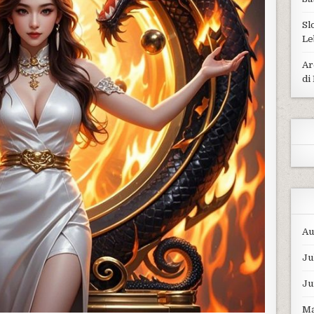
Sl
Le
Ar
di
Au
Ju
Ju
Ma