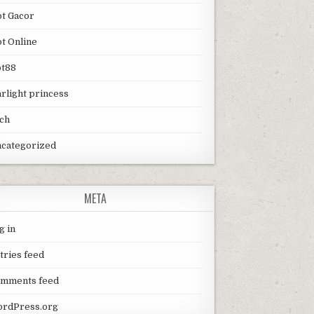
ot Gacor
ot Online
ot88
arlight princess
ch
categorized
META
g in
tries feed
mments feed
rdPress.org