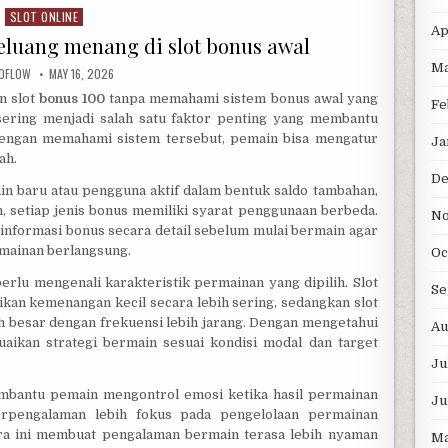
SLOT ONLINE
Posted in
Ap
luang menang di slot bonus awal
Ma
OR:
PUBLISHED DATE:
OFLOW
MAY 16, 2026
n slot
bonus 100
tanpa memahami sistem bonus awal yang
Fe
 sering menjadi salah satu faktor penting yang membantu
Dengan memahami sistem tersebut, pemain bisa mengatur
Ja
ah.
De
n baru atau pengguna aktif dalam bentuk saldo tambahan,
, setiap jenis bonus memiliki syarat penggunaan berbeda.
No
informasi bonus secara detail sebelum mulai bermain agar
mainan berlangsung.
Oc
rlu mengenali karakteristik permainan yang dipilih. Slot
Se
an kemenangan kecil secara lebih sering, sedangkan slot
ah besar dengan frekuensi lebih jarang. Dengan mengetahui
Au
aikan strategi bermain sesuai kondisi modal dan target
Ju
embantu pemain mengontrol emosi ketika hasil permainan
Ju
rpengalaman lebih fokus pada pengelolaan permainan
ra ini membuat pengalaman bermain terasa lebih nyaman
Ma