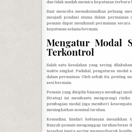
dan tidak mudah memicu keputusan terburu-
Saat mencoba memaksimalkan peluang mena
menjadi pondasi utama dalam permainan d
pemain dapat menikmati permainan secara l
keputusan selama bermain.
Mengatur Modal S
Terkontrol
Salah satu kesalahan yang sering dilakuk
waktu singkat. Padahal, pengaturan modal
dalam permainan. Oleh sebab itu, penting 
sesi bermain.
Pemain yang disiplin biasanya membagi modal
Strategi ini membantu mengurangi risiko 
pembagian modal juga memberi kesempatan
meningkatkan nominal taruhan.
Kemudian, hindari kebiasaan menaikkan t
Banyak pemain menganggap taruhan besar da
tersebut justru sering memperburuk kondisi