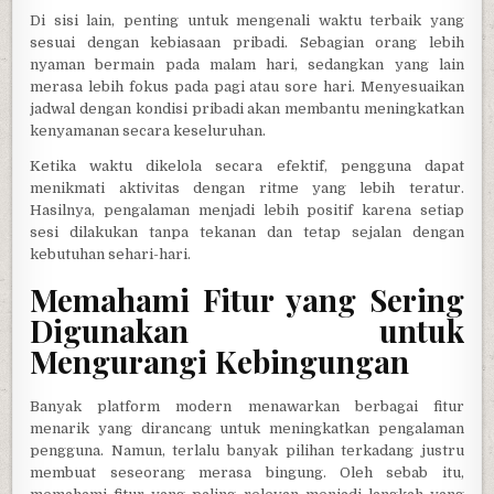
Di sisi lain, penting untuk mengenali waktu terbaik yang
sesuai dengan kebiasaan pribadi. Sebagian orang lebih
nyaman bermain pada malam hari, sedangkan yang lain
merasa lebih fokus pada pagi atau sore hari. Menyesuaikan
jadwal dengan kondisi pribadi akan membantu meningkatkan
kenyamanan secara keseluruhan.
Ketika waktu dikelola secara efektif, pengguna dapat
menikmati aktivitas dengan ritme yang lebih teratur.
Hasilnya, pengalaman menjadi lebih positif karena setiap
sesi dilakukan tanpa tekanan dan tetap sejalan dengan
kebutuhan sehari-hari.
Memahami Fitur yang Sering
Digunakan untuk
Mengurangi Kebingungan
Banyak platform modern menawarkan berbagai fitur
menarik yang dirancang untuk meningkatkan pengalaman
pengguna. Namun, terlalu banyak pilihan terkadang justru
membuat seseorang merasa bingung. Oleh sebab itu,