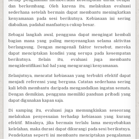
dan berkembang. Oleh karena itu, melakukan evaluasi
sederhana setelah bermain dapat membantu meningkatkan
kenyamanan pada sesi berikutnya. Kebiasaan ini sering
diabaikan, padahal manfaatnya cukup besar.
Sebagai langkah awal, pengguna dapat mengingat kembali
bagian mana yang paling menyenangkan selama aktivitas
berlangsung. Dengan mengenali faktor tersebut, mereka
dapat menciptakan kondisi yang serupa pada kesempatan
berikutnya. Selain itu, evaluasi juga membantu
mengidentifikasi hal-hal yang mengurangi kenyamanan.
Selanjutnya, mencatat kebiasaan yang terbukti efektif dapat
menjadi referensi yang berguna. Catatan sederhana sering
kali lebih membantu daripada mengandalkan ingatan semata.
Dengan demikian, pengguna memiliki panduan pribadi yang
dapat digunakan kapan saja.
Di samping itu, evaluasi juga memungkinkan seseorang
melakukan penyesuaian terhadap kebiasaan yang kurang
efektif. Misalnya, jika bermain terlalu lama menyebabkan
kelelahan, maka durasi dapat dikurangi pada sesi berikutnya.
Pendekatan seperti ini membantu menciptakan pengalaman