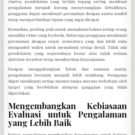
Justru, pendekatan yang terlalu tegang sering membuat
pengalaman menjadi kurang menyenangkan. Sebaliknya,
pengguna dapat menikmati permainan dengan santai sambil
tetap memperhatikan tujuan yang ingin dicapai.
Kemudian, penting pula untuk memahami bahwa setiap orang
memiliki ritme yang berbeda. Beberapa pengguna menikmati
permainan dengan cepat, sementara yang lain lebih suka
mengambil waktu untuk memahami setiap detail. Tidak ada
pendekatan yang sepenuhnya benar atau salah selama
aktivitas tersebut tetap memberikan kenyamanan.
Dengan menggabungkan fokus dan suasana santai,
pengalaman bermain menjadi lebih seimbang. Pengguna
dapat menikmati setiap momen tanpa merasa terbebani oleh
target yang berlebihan ataupun gangguan yang tidak
diperlukan.
Mengembangkan Kebiasaan
Evaluasi untuk Pengalaman
yang Lebih Baik
Setiap pengalaman memberikan kesempatan untuk belajar