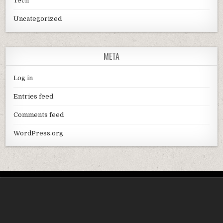
Tech
Uncategorized
META
Log in
Entries feed
Comments feed
WordPress.org