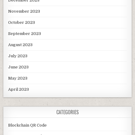
December 2023
November 2023
October 2023
September 2023
August 2023
July 2023
June 2023
May 2023
April 2023
CATEGORIES
Blockchain QR Code