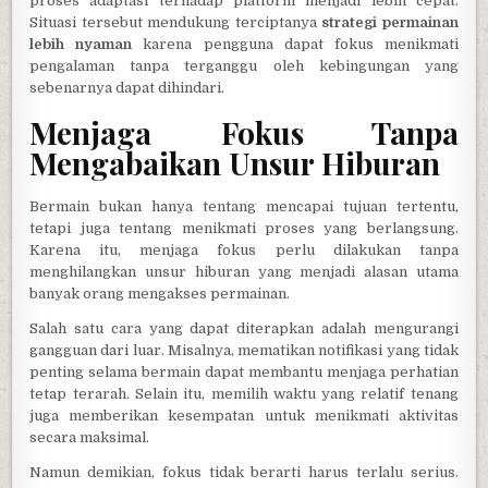
proses adaptasi terhadap platform menjadi lebih cepat.
Situasi tersebut mendukung terciptanya
strategi permainan
lebih nyaman
karena pengguna dapat fokus menikmati
pengalaman tanpa terganggu oleh kebingungan yang
sebenarnya dapat dihindari.
Menjaga Fokus Tanpa
Mengabaikan Unsur Hiburan
Bermain bukan hanya tentang mencapai tujuan tertentu,
tetapi juga tentang menikmati proses yang berlangsung.
Karena itu, menjaga fokus perlu dilakukan tanpa
menghilangkan unsur hiburan yang menjadi alasan utama
banyak orang mengakses permainan.
Salah satu cara yang dapat diterapkan adalah mengurangi
gangguan dari luar. Misalnya, mematikan notifikasi yang tidak
penting selama bermain dapat membantu menjaga perhatian
tetap terarah. Selain itu, memilih waktu yang relatif tenang
juga memberikan kesempatan untuk menikmati aktivitas
secara maksimal.
Namun demikian, fokus tidak berarti harus terlalu serius.