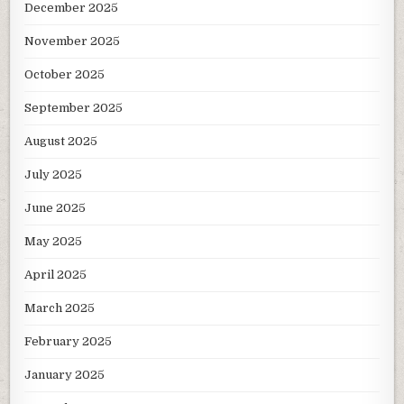
December 2025
November 2025
October 2025
September 2025
August 2025
July 2025
June 2025
May 2025
April 2025
March 2025
February 2025
January 2025